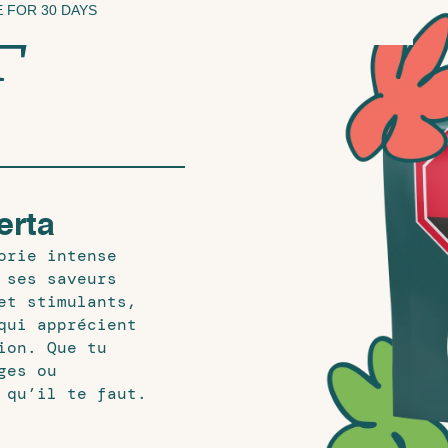
F
 FOR 30 DAYS
erta
orie intense
 ses saveurs
et stimulants,
qui apprécient
ion. Que tu
ges ou
 qu’il te faut.