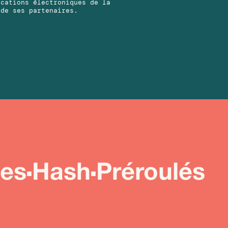
ications électroniques de la
 de ses partenaires.
ées
Hash
Préroulés
■
■