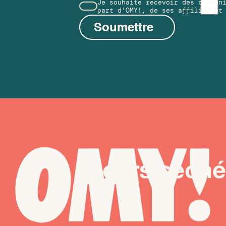
Je souhaite recevoir des commun
part d'OMY!, de ses affiliés et
Soumettre
Fleurs séch