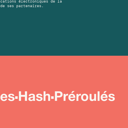
ications électroniques de la
 de ses partenaires.
ées
Hash
Préroulés
■
■