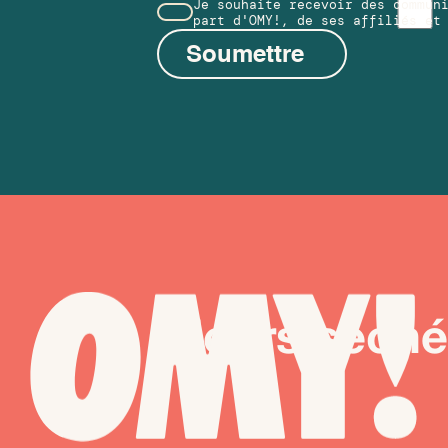
Je souhaite recevoir des commun
part d'OMY!, de ses affiliés et
Soumettre
Fleurs séch